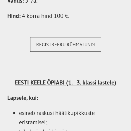
Vanus:
5-7a.
Hind:
4 korra hind 100 €.
REGISTREERU RÜHMATUNDI
EESTI KEELE ÕPIABI (1. - 3. klassi lastele)
Lapsele, kui:
esineb raskusi häälikupikkuste
eristamisel;