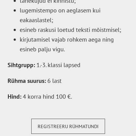
tähekujud ei kinnistu;
lugemistempo on aeglasem kui
eakaaslastel;
esineb raskusi loetud teksti mõistmisel;
kirjutamisel vajab rohkem aega ning
esineb palju vigu.
Sihtgrupp:
1.-3. klassi lapsed
Rühma suurus:
6 last
Hind:
4 korra hind 100 €.
REGISTREERU RÜHMATUNDI