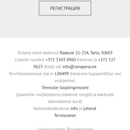
РЕГИСТРАЦИЯ
Külasta meid aadressil
Raatuse 21-214, Tartu, 50603
Lisainfo numbril
+372 5343 0960
(Helene) ja
+372 527
9623
(Külli) või
info@sonapesa.ee
Tervishoiuteenuse loa nr
L06499
(iseseisva logopeedilise ravi
osutamine).
Teenuste tüüptingimused
(plaanilise ravijärjekorra pidamise reeglid ja kaebuste
lahendamise kord)
Vastutuskindlustuse
info
ja
juhend
.
Terviseamet
Lepingupartner Tervisekassaga